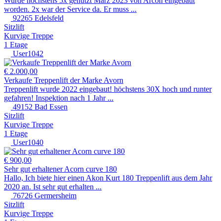
Wurde höchstens 5x genutzt März 2023 von Arcon eingebaut
worden. 2x war der Service da. Er muss ...
92265 Edelsfeld
Sitzlift
Kurvige Treppe
1 Etage
User1042
€ 2.000,00
Verkaufe Treppenlift der Marke Avorn
Treppenlift wurde 2022 eingebaut! höchstens 30X hoch und runter
gefahren! Inspektion nach 1 Jahr ...
49152 Bad Essen
Sitzlift
Kurvige Treppe
1 Etage
User1040
€ 900,00
Sehr gut erhaltener Acorn curve 180
Hallo, Ich biete hier einen Akon Kurt 180 Treppenlift aus dem Jahr
2020 an. Ist sehr gut erhalten ...
76726 Germersheim
Sitzlift
Kurvige Treppe