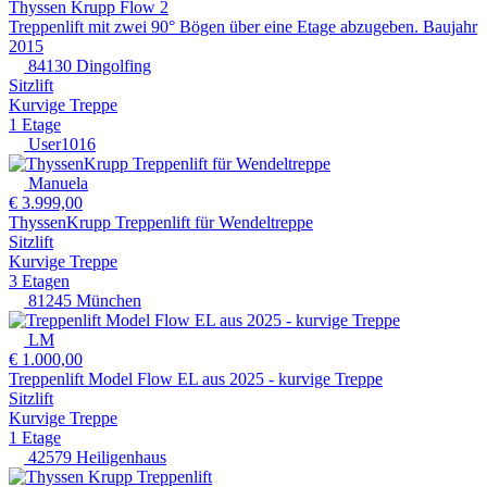
Thyssen Krupp Flow 2
Treppenlift mit zwei 90° Bögen über eine Etage abzugeben. Baujahr
2015
84130 Dingolfing
Sitzlift
Kurvige Treppe
1 Etage
User1016
Manuela
€ 3.999,00
ThyssenKrupp Treppenlift für Wendeltreppe
Sitzlift
Kurvige Treppe
3 Etagen
81245 München
LM
€ 1.000,00
Treppenlift Model Flow EL aus 2025 - kurvige Treppe
Sitzlift
Kurvige Treppe
1 Etage
42579 Heiligenhaus