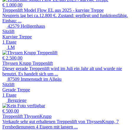
€ 1.000,00
Treppenlift Model Flow EL aus 2025 - kurvige Treppe
Neupreis lag bei ca.12.800 €. Zustand: gepflegt und funktionsfähig.
Einbau: ...
42579 Heiligenhaus
Sitzlift
Kurvige Treppe
1 Etage
LM
€ 2.500,00
Thyssen Krupp Treppenlift
Dieser gerade Treppenlift wird im Juli ein Jahr alt und wurde nie
benutzt. Es handelt sich um ...
87509 Immenstadt im Allgäu
Sitzlift
Gerade Treppe
1 Etage
Bergziege
€ 500,00
Treppenlift ThyssenKrupp
Verkaufe sehr gut erhaltenen Treppenlift von ThyssenKrupp, 7
Fernbedienungen 4 Etagen mit langen ...