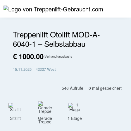
❮
❯
Treppenlift Otolift MOD-A-
6040-1 – Selbstabbau
erforderlich
€ 1000.00
|
Verhandlungsbasis
15.11.2025
42327 West
546 Aufrufe
0 mal gespeichert
Sitzlift
Gerade
1 Etage
Treppe