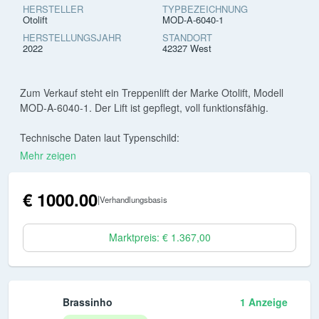
HERSTELLER
TYPBEZEICHNUNG
Otolift
MOD-A-6040-1
HERSTELLUNGSJAHR
STANDORT
2022
42327 West
Zum Verkauf steht ein Treppenlift der Marke Otolift, Modell
MOD-A-6040-1. Der Lift ist gepflegt, voll funktionsfähig.
Technische Daten laut Typenschild:
Mehr zeigen
Typ: MOD-A-6040-1
Modell: MOD
€ 1000.00
Baujahr: 16.02.2022
|
Verhandlungsbasis
Seriennummer: VC1048187
Max. Belastung: 1 Person / bis zu 125 kg
Marktpreis: € 1.367,00
Hersteller: Otolift Stairlifts (Niederlande)
Der Lift ist aktuell noch montiert und kann vor Ort besichtigt
und getestet werden.
Wichtiger Hinweis:
Brassinho
1 Anzeige