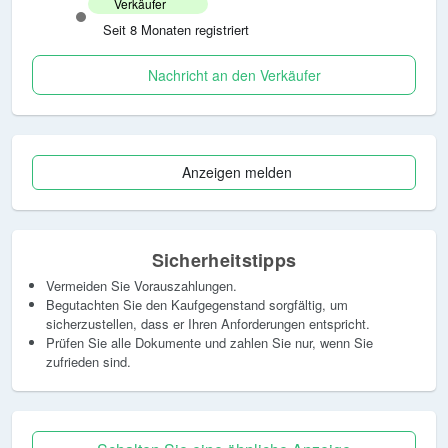
Verkäufer
Der Treppenlift muss vom Käufer selbst ausgebaut und
Seit 8 Monaten registriert
abgeholt werden.
Nachricht an den Verkäufer
Bei Interesse oder Fragen einfach melden!
Anzeigen melden
Sicherheitstipps
Vermeiden Sie Vorauszahlungen.
Begutachten Sie den Kaufgegenstand sorgfältig, um
sicherzustellen, dass er Ihren Anforderungen entspricht.
Prüfen Sie alle Dokumente und zahlen Sie nur, wenn Sie
zufrieden sind.