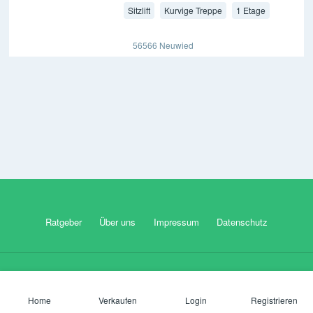
Sitzlift
Kurvige Treppe
1 Etage
56566 Neuwied
Ratgeber
Über uns
Impressum
Datenschutz
Ein Projekt von
X4d Media
Home
Verkaufen
Login
Registrieren