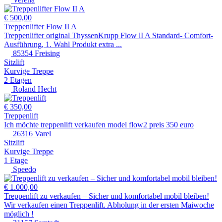
€ 500,00
Treppenlifter Flow II A
Treppenlifter original ThyssenKrupp Flow lI A Standard- Comfort-
Ausführung, 1. Wahl Produkt extra ...
85354 Freising
Sitzlift
Kurvige Treppe
2 Etagen
Roland Hecht
€ 350,00
Treppenlift
Ich möchte treppenlift verkaufen model flow2 preis 350 euro
26316 Varel
Sitzlift
Kurvige Treppe
1 Etage
Speedo
€ 1.000,00
Treppenlift zu verkaufen – Sicher und komfortabel mobil bleiben!
Wir verkaufen einen Treppenlift. Abholung in der ersten Maiwoche
möglich !