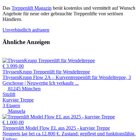
Das
Treppenlift Magazin
berät kostenlos und vermittelt auf Wunsch
Angebote für neue oder gebrauchte Treppenlifte von seriösen
Händlern.
Unverbindlich anfragen
Ähnliche Anzeigen
€ 3.999,00
ThyssenKrupp Treppenlift für Wendeltreppe
ThyssenKrupp Flow 2A – Kurventreppenlift für Wendeltreppe, 3
Geschosse | Neuwertig Ich verkaufe ...
81245 München
Sitzlift
Kurvige Treppe
3 Etagen
Manuela
€ 1.000,00
Treppenlift Model Flow EL aus 2025 - kurvige Treppe
Neupreis lag bei ca.12.800 €. Zustand: gepflegt und funktionsfähig.
Einbau: ...