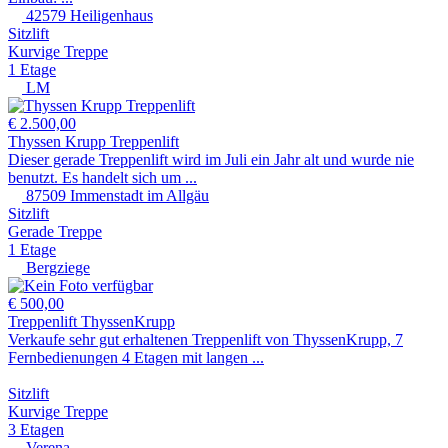
42579 Heiligenhaus
Sitzlift
Kurvige Treppe
1 Etage
LM
€ 2.500,00
Thyssen Krupp Treppenlift
Dieser gerade Treppenlift wird im Juli ein Jahr alt und wurde nie
benutzt. Es handelt sich um ...
87509 Immenstadt im Allgäu
Sitzlift
Gerade Treppe
1 Etage
Bergziege
€ 500,00
Treppenlift ThyssenKrupp
Verkaufe sehr gut erhaltenen Treppenlift von ThyssenKrupp, 7
Fernbedienungen 4 Etagen mit langen ...
Sitzlift
Kurvige Treppe
3 Etagen
Verena